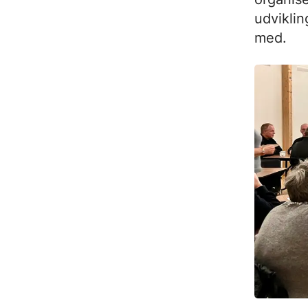
udvikli
med.