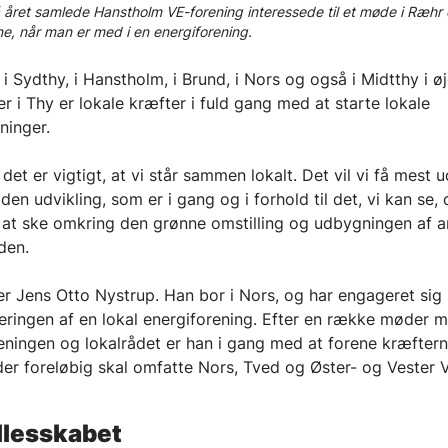
å året samlede Hanstholm VE-forening interessede til et møde i Ræhr
e, når man er med i en energiforening.
 Sydthy, i Hanstholm, i Brund, i Nors og også i Midtthy i øj
er i Thy er lokale kræfter i fuld gang med at starte lokale
eninger.
 det er vigtigt, at vi står sammen lokalt. Det vil vi få mest u
 den udvikling, som er i gang og i forhold til det, vi kan se, d
 at ske omkring den grønne omstilling og udbygningen af a
 den.
r Jens Otto Nystrup. Han bor i Nors, og har engageret sig 
eringen af en lokal energiforening. Efter en række møder 
ningen og lokalrådet er han i gang med at forene kræftern
der foreløbig skal omfatte Nors, Tved og Øster- og Vester
llesskabet