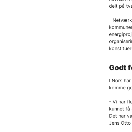
delt på t
- Netværke
kommunen 
energiproj
organiseri
konstitue
Godt f
I Nors har
komme go
- Vi har 
kunnet få 
Det har væ
Jens Otto