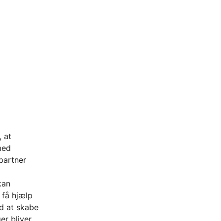
, at
med
partner
kan
 få hjælp
d at skabe
er bliver