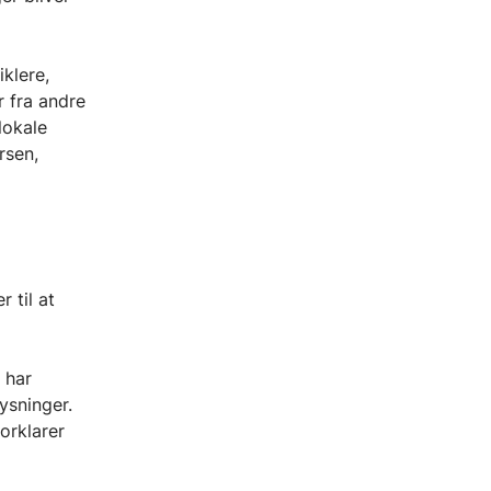
klere,
 fra andre
lokale
rsen,
 til at
 har
ysninger.
orklarer