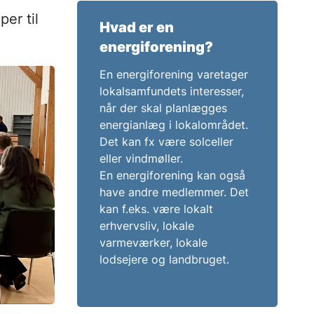
er til
Hvad er en
energiforening?
En energiforening varetager
lokalsamfundets interesser,
når der skal planlægges
energianlæg i lokalområdet.
Det kan fx være solceller
eller vindmøller.
En energiforening kan også
have andre medlemmer. Det
kan f.eks. være lokalt
erhvervsliv, lokale
varmeværker, lokale
lodsejere og landbruget.