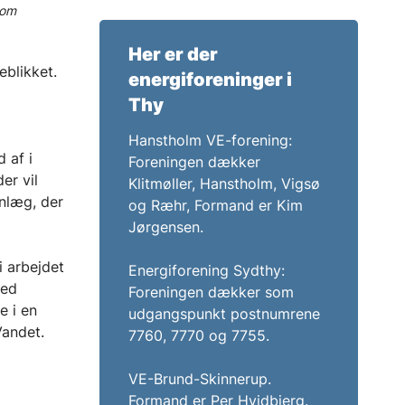
 om
Her er der
eblikket.
energiforeninger i
Thy
Hanstholm VE-forening:
d af i
Foreningen dækker
er vil
Klitmøller, Hanstholm, Vigsø
nlæg, der
og Ræhr, Formand er Kim
Jørgensen.
i arbejdet
Energiforening Sydthy:
med
Foreningen dækker som
e i en
udgangspunkt postnumrene
 Vandet.
7760, 7770 og 7755.
VE-Brund-Skinnerup.
Formand er Per Hvidbjerg.