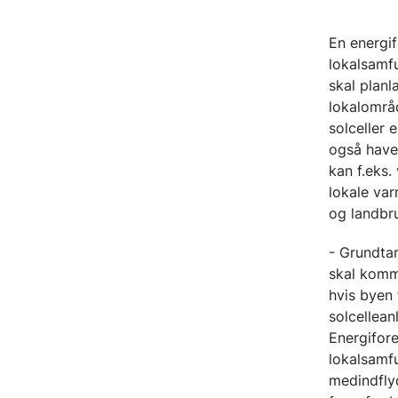
En energi
lokalsamfu
skal plan
lokalområ
solceller 
også have
kan f.eks.
lokale var
og landbr
- Grundta
skal komm
hvis byen 
solcellea
Energifore
lokalsamf
medindfly