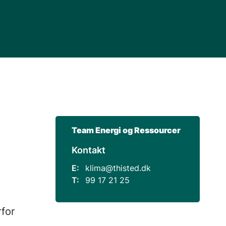
Team Energi og Ressourcer
Kontakt
E:
klima@thisted.dk
T:
99 17 21 25
for