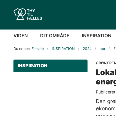
VIDEN
DIT OMRÅDE
INSPIRATION
Du er her:
Forside
INSPIRATION
2024
apr
E
GRØN FREM
INSPIRATION
Lokal
ener
Publicere
Den grø
økonomi
organise