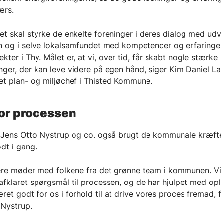
værs.
t skal styrke de enkelte foreninger i deres dialog med udvi
og i selve lokalsamfundet med kompetencer og erfaringer
ekter i Thy. Målet er, at vi, over tid, får skabt nogle stærke 
nger, der kan leve videre på egen hånd, siger Kim Daniel La
ret plan- og miljøchef i Thisted Kommune.
or processen
 Jens Otto Nystrup og co. også brugt de kommunale kræfter
dt i gang.
flere møder med folkene fra det grønne team i kommunen. Vi
afklaret spørgsmål til processen, og de har hjulpet med opl
ret godt for os i forhold til at drive vores proces fremad, f
 Nystrup.