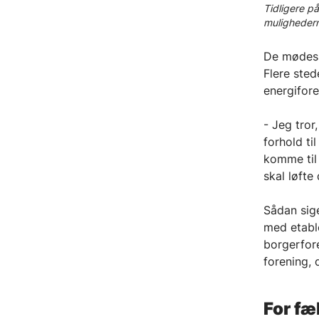
Tidligere p
mulighedern
De mødes i
Flere sted
energifor
- Jeg tror,
forhold til
komme til
skal løfte
Sådan sige
med etabl
borgerfore
forening, 
For fæ