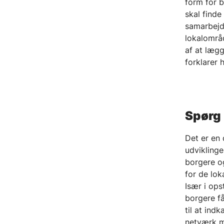
form for 
skal find
samarbejde
lokalområ
af at lægg
forklarer 
Spørg
Det er en 
udviklinge
borgere o
for de lok
Især i ops
borgere få
til at in
netværk me