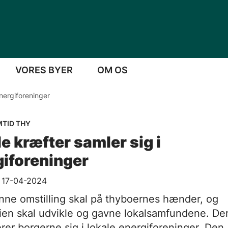
VORES BYER
OM OS
nergiforeninger
TID THY
e kræfter samler sig i
giforeninger
t 17-04-2024
nne omstilling skal på thyboernes hænder, og
en skal udvikle og gavne lokalsamfundene. Der
rer borgerne sig i lokale energiforeninger. Den