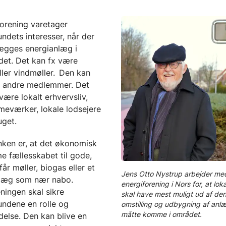
forening varetager
ndets interesser, når der
lægges energianlæg i
det. Det kan fx være
eller vindmøller. Den kan
 andre medlemmer. Det
 være lokalt erhvervsliv,
meværker, lokale lodsejere
uget.
nken er, at det økonomisk
e fællesskabet til gode,
får møller, biogas eller et
Jens Otto Nystrup arbejder me
nlæg som nær nabo.
energiforening i Nors for, at lo
ningen skal sikre
skal have mest muligt ud af de
undene en rolle og
omstilling og udbygning af anl
måtte komme i området.
delse. Den kan blive en