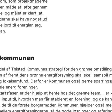
bom, som projektmagerne
e en måde at løfte gennem
, og målet er klart, at
derne skal have noget ud
e jord til energianlæg,
han.
 kommunen
del af Thisted Kommunes strategi for den grønne omstilling
n af fremtidens grønne energiforsyning skal ske i samspil 
g lokalsamfund. Derfor er kommunen også gerne sparrings
ale energiforeninger.
tartsfasen er der hjælp at hente hos det grønne team. Her 
 input til, hvordan man får etableret en forening, og de kan
dkalde til de første borgermøder. Kommunen hjælper også me
llem energiforeningerne, så de gode løsninger og erfaring